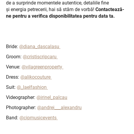
de a surprinde momentele autentice, detaliile fine
și energia petrecerii, hai să stăm de vorbă!
Contactează-
ne pentru a verifica disponibilitatea pentru data ta.
Bride:
@diana_dascalasu
Groom:
@cristiscripcaru
Venue:
@vilagreenproperty
Dress:
@alikocouture
Suit:
@_laelfashion
Videographer:
@irinel_palcau
Photographer:
@andrei___alexandru
Band:
@cipmusicevents