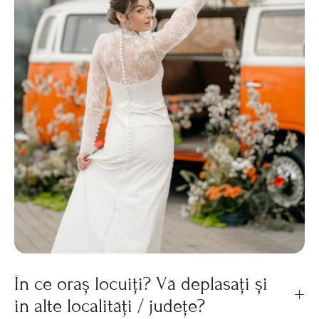
În ce oraș locuiți? Vă deplasați și
in alte localități / județe?